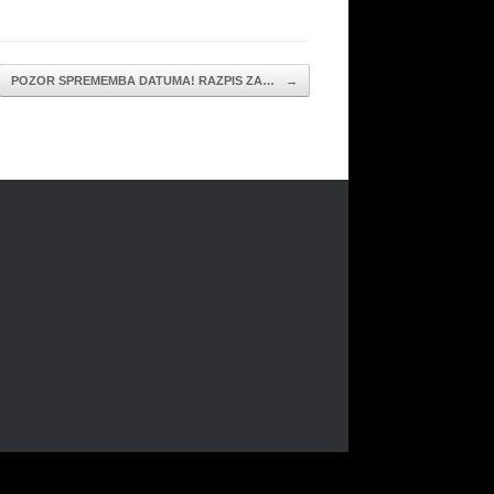
POZOR SPREMEMBA DATUMA! RAZPIS ZA…
→