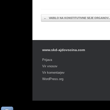
Post navigation
←
VABILO NA KONSTITUTIVNE SEJE ORGANOV
www.skd-ajdovscina.com
Prijava
Vir vnosov
Vir komentarjev
WordPress.org