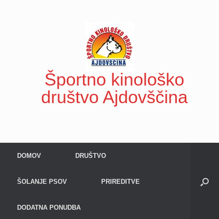
Skip
to
content
Športno kinološko
društvo Ajdovščina
DOMOV
DRUŠTVO
ŠOLANJE PSOV
PRIREDITVE
DODATNA PONUDBA