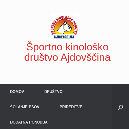
Skip
to
content
Športno kinološko
društvo Ajdovščina
DOMOV
DRUŠTVO
ŠOLANJE PSOV
PRIREDITVE
DODATNA PONUDBA