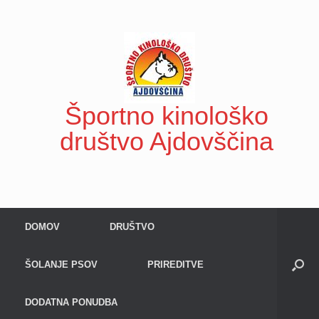
Skip
to
content
Športno kinološko
društvo Ajdovščina
DOMOV
DRUŠTVO
ŠOLANJE PSOV
PRIREDITVE
DODATNA PONUDBA