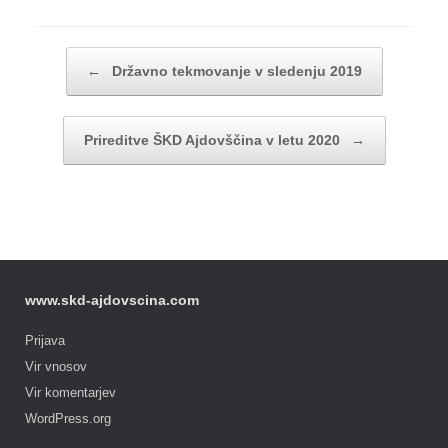
Post navigation
←
Državno tekmovanje v sledenju 2019
Prireditve ŠKD Ajdovščina v letu 2020
→
www.skd-ajdovscina.com
Prijava
Vir vnosov
Vir komentarjev
WordPress.org