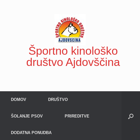
Skip
to
content
Športno kinološko
društvo Ajdovščina
DOMOV
DRUŠTVO
ŠOLANJE PSOV
PRIREDITVE
DODATNA PONUDBA