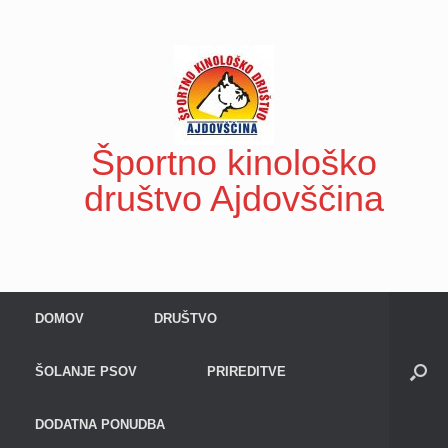
Skip
to
content
Športno kinološko
društvo Ajdovščina
DOMOV
DRUŠTVO
ŠOLANJE PSOV
PRIREDITVE
DODATNA PONUDBA