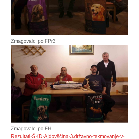
Zmagovalci po FPr3
Zmagovalci po FH
Rezultati-ŠKD-Ajdovščina-3.državno-tekmovanje-v-