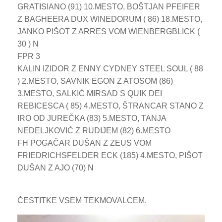
GRATISIANO (91) 10.MESTO, BOŠTJAN PFEIFER
Z BAGHEERA DUX WINEDORUM ( 86) 18.MESTO,
JANKO PIŠOT Z ARRES VOM WIENBERGBLICK (
30 ) N
FPR 3
KALIN IZIDOR Z ENNY CYDNEY STEEL SOUL ( 88
) 2.MESTO, SAVNIK EGON Z ATOSOM (86)
3.MESTO, SALKIĆ MIRSAD S QUIK DEI
REBICESCA ( 85) 4.MESTO, ŠTRANCAR STANO Z
IRO OD JUREČKA (83) 5.MESTO, TANJA
NEDELJKOVIĆ Z RUDIJEM (82) 6.MESTO
FH POGAČAR DUŠAN Z ZEUS VOM
FRIEDRICHSFELDER ECK (185) 4.MESTO, PIŠOT
DUŠAN Z AJO (70) N
ČESTITKE VSEM TEKMOVALCEM.