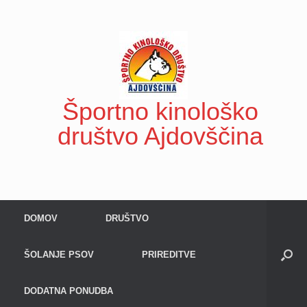
Skip
to
content
Športno kinološko
društvo Ajdovščina
DOMOV
DRUŠTVO
ŠOLANJE PSOV
PRIREDITVE
DODATNA PONUDBA