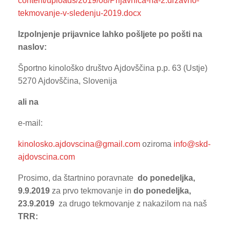
content/uploads/2019/08/Prijavnica-na-2.državno-
tekmovanje-v-sledenju-2019.docx
Izpolnjenje prijavnice lahko pošljete po pošti na
naslov:
Športno kinološko društvo Ajdovščina p.p. 63 (Ustje)
5270 Ajdovščina, Slovenija
ali na
e-mail:
kinolosko.ajdovscina@gmail.com
oziroma
info@skd-
ajdovscina.com
Prosimo, da štartnino poravnate
do ponedeljka,
9.9.2019
za prvo tekmovanje in
do
ponedeljka,
23.9.2019
za drugo tekmovanje z nakazilom na naš
TRR: