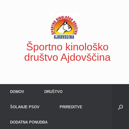
Skip
to
content
Športno kinološko
društvo Ajdovščina
DOMOV
DRUŠTVO
ŠOLANJE PSOV
PRIREDITVE
DODATNA PONUDBA