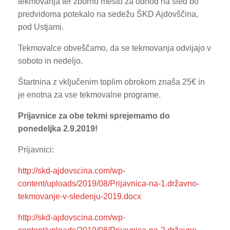
tekmovanja ter zborno mesto za odhod na sled bo
predvidoma potekalo na sedežu ŠKD Ajdovščina,
pod Ustjami.
Tekmovalce obveščamo, da se tekmovanja odvijajo v
soboto in nedeljo.
Štartnina z vključenim toplim obrokom znaša 25€ in
je enotna za vse tekmovalne programe.
Prijavnice za obe tekmi sprejemamo do
ponedeljka 2.9.2019!
Prijavnici:
http://skd-ajdovscina.com/wp-
content/uploads/2019/08/Prijavnica-na-1.državno-
tekmovanje-v-sledenju-2019.docx
http://skd-ajdovscina.com/wp-