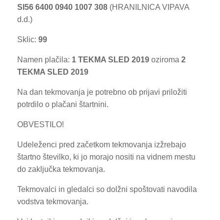
SI56 6400 0940 1007 308
(HRANILNICA VIPAVA
d.d.)
Sklic:
99
Namen plačila:
1 TEKMA SLED 2019
oziroma
2
TEKMA SLED 2019
Na dan tekmovanja je potrebno ob prijavi priložiti
potrdilo o plačani štartnini.
OBVESTILO!
Udeleženci pred začetkom tekmovanja izžrebajo
štartno številko, ki jo morajo nositi na vidnem mestu
do zaključka tekmovanja.
Tekmovalci in gledalci so dolžni spoštovati navodila
vodstva tekmovanja.