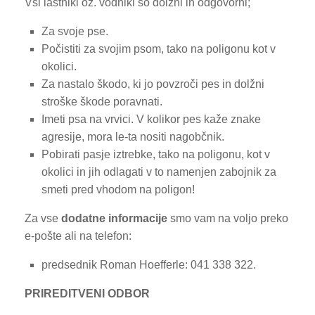
Vsi lastniki oz. vodniki so dolžni in odgovorni;
Za svoje pse.
Počistiti za svojim psom, tako na poligonu kot v
okolici.
Za nastalo škodo, ki jo povzroči pes in dolžni
stroške škode poravnati.
Imeti psa na vrvici. V kolikor pes kaže znake
agresije, mora le-ta nositi nagobčnik.
Pobirati pasje iztrebke, tako na poligonu, kot v
okolici in jih odlagati v to namenjen zabojnik za
smeti pred vhodom na poligon!
Za vse
dodatne
informacije
smo vam na voljo preko
e-pošte ali na telefon:
predsednik Roman Hoefferle: 041 338 322.
PRIREDITVENI ODBOR