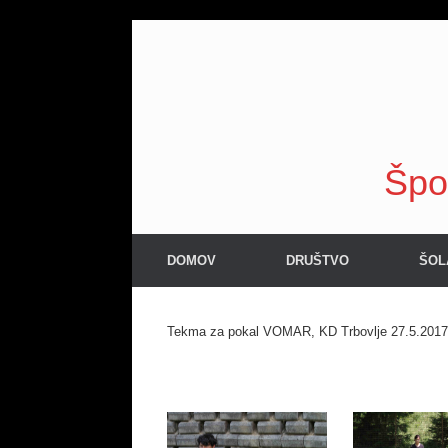
Skip
to
content
Špo
DOMOV
DRUŠTVO
ŠOL
Tekma za pokal VOMAR, KD Trbovlje 27.5.2017