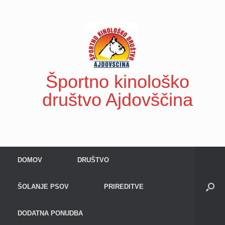
Skip
to
content
Športno kinološko
društvo Ajdovščina
DOMOV
DRUŠTVO
ŠOLANJE PSOV
PRIREDITVE
DODATNA PONUDBA