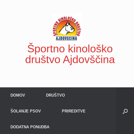
Skip
to
content
Športno kinološko
društvo Ajdovščina
DOMOV
DRUŠTVO
ŠOLANJE PSOV
PRIREDITVE
DODATNA PONUDBA