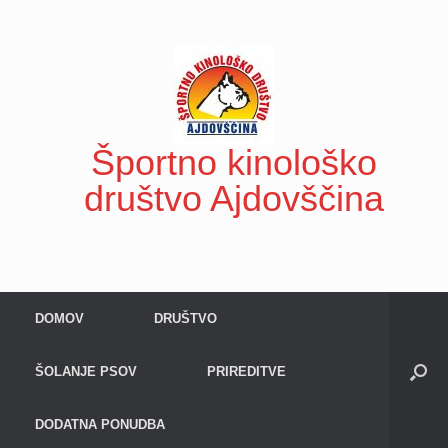
Skip
to
content
Športno kinološko
društvo Ajdovščina
DOMOV
DRUŠTVO
ŠOLANJE PSOV
PRIREDITVE
DODATNA PONUDBA