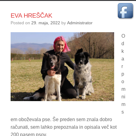
EVA HREŠČAK
Posted on
29. maja, 2022
by
Administrator
O
d
k
a
r
p
o
m
ni
m
s
em oboževala pse. Še preden sem znala dobro
računati, sem lahko prepoznala in opisala več kot
200 pasem psov.