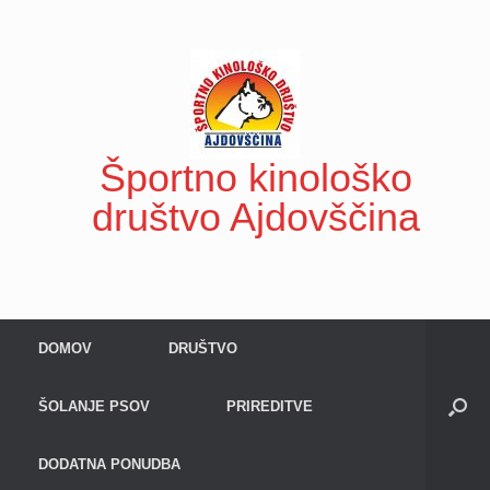
Skip
to
content
Športno kinološko
društvo Ajdovščina
DOMOV
DRUŠTVO
ŠOLANJE PSOV
PRIREDITVE
DODATNA PONUDBA