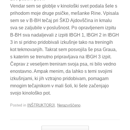
Vendar sem se globlje v kinološki svet podala šele s
prihodom moje druge psičke, mešanke Rine. Vpisala
sem se v B-BH tečaj pri ŠKD Ajdovščina in kmalu
sva se zaljubile v poslušnost. Po opravljenem izpitu
B-BH sva nadaljevali z izpiti IBGH 1, IBGH 2 in IBGH
3 in si pridno pridobivali izkušnje tako na treningih
kot tekmovanjih. Takrat sem posvojila še psa Graua,
s katerim se trenutno pripravljava na IBGH 3 izpit.
Čeprav z veseljem treniram svoja psa, ni bilo vedno
enostavno. Ampak menim, da lahko s temi svojimi
izkušnjami, ki jih vztrajno pridobivam, pomagam
mnogim tečajnikom v mali šoli, ki šele začenjajo
svojo kinološko pot.
Posted in
INŠTRUKTORJI
,
Nerazvrščeno
.
Post navigation