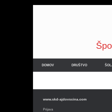
Skip
to
content
Špo
DOMOV
DRUŠTVO
ŠOL
www.skd-ajdovscina.com
Prijava