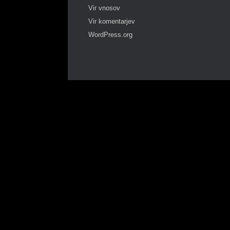
Vir vnosov
Vir komentarjev
WordPress.org