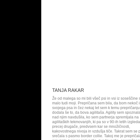
TANJA RAKAR
Že od malega so mi bili všeč psi in vsi iz soseščine s
malo tudi moji. Prepričana sem bila, da bom nekoč 
svojega psa in čez nekaj let sem k temu prepričanju
dodala še to, da bova agilitaša. Agility sem spoznala
nad njim navdušila, ko sem partnerja spremljala na
agilitaških tekmovanjih, ki pa so v 90-ih letih izgleda
precej drugače, predvsem kar se množičnosti,
kakovostnega nivoja in vzdušja tiče. Takrat sem se p
srečala s pasmo border collie. Takoj me je prepričal