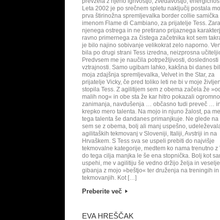
prevzela z njeno igrivostjo, zvedavostjo, energičnos
Leta 2002 je po srečnem spletu naključij postala mo
prva štirinožna spremljevalka border collie samička
imenom Flame di Cambiano, za prijatelje Tess. Zara
njenega ostrega in ne pretirano prijaznega karakter
ravno primernega za čistega začetnika kot sem takra
je bilo najino sobivanje velikokrat zelo naporno. Ve
bila po drugi strani Tess izredna, neizprosna učitelji
Predvsem me je naučila potrpežljivosti, doslednosti 
vztrajnosti. Samo ugibam lahko, kakšna bi danes bi
moja zdajšnja spremljevalka, Velvet in the Star, za
prijatelje Vicky, če pred toliko leti ne bi v moje življe
stopila Tess. Z agilitijem sem z obema začela že »o
malih nog« in obe sta že kar hitro pokazali ogromno
zanimanja, navdušenja … občasno tudi preveč … i
krepko mero talenta. Na mojo in njuno žalost, pa me
tega talenta še dandanes primanjkuje. Ne glede na 
sem se z obema, bolj ali manj uspešno, udeleževal
agilitaških tekmovanj v Sloveniji, Italiji, Avstriji in na
Hrvaškem. S Tess sva se uspeli prebiti do najvišje
tekmovalne kategorije, medtem ko nama trenutno z 
do tega cilja manjka le še ena stopnička. Bolj kot s
uspehi, me v agilitiju še vedno držijo želja in veselj
gibanja z mojo »beštjo« ter druženja na treningih in
tekmovanjih. Kot […]
Preberite več
EVA HREŠČAK