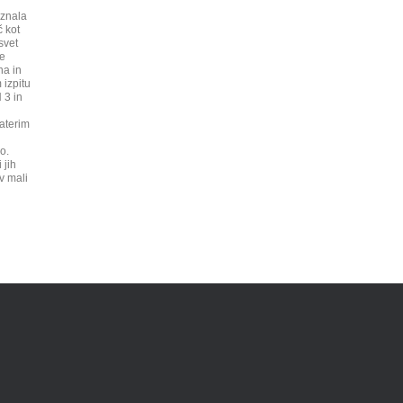
znala
 kot
svet
ke
na in
 izpitu
 3 in
aterim
o.
 jih
v mali