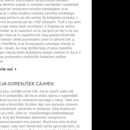
do tekme sva postala nerazdružljivi tandem,
la številne pokale in izvabila marsikateri nasmešek
azih ter predvsem osvojila marsikatero srce.
e je v našo družino vstopila samička srednjega
ga pinča in po sili razmer še belgijska ovčarka, s
 sva se preizkusili še v IGP disciplini. Tudi z njo sem
a kar nekaj lepih rezultatov. V življenju je vedno
nekje, ki je zaslužen za to, da greš po tej in ne oni
 pri meni je to zagotovo bil zdaj pokojni kinološki
, mentor, veliki poznavalec psov in njihove biti, g.
Hoefferle, ki je brezpogojno predajal znanje in
je. Upam, da vsaj delček tega znanja uspešno
am naprej vsem ljubiteljem pasjih zverinic in da je s
je poslanstvo zaokrožilo hvaležen poklon
lju.
rite več
EJA GORENJŠEK CAJHEN
vi pes, nemški ovčar Ork, me je naučil, kako biti
 in potrpežljiv. Bil mi je velika opora v najstniških
 hkrati pa me je velikokrat spravljal v obup. Tako sva
sala v kinološko društvo, kjer sva opravila osnovni
poslušnosti, obrambe in sledenja. Zdaj imamo pri
no ja v hiši, vižlo oz. madžarskega kratkodlakega
a, ki je dal besedam aktivnost, vztrajnost in
isanost povsem nov pomen. Boyd ima zelo močan
 nagon, zato sem želela tudi sama spoznati delo, za