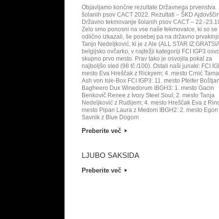
Objavljamo končne rezultate Državnega prvenstva
šolanih psov CACT 2022. Rezultati – ŠKD Ajdovšči
Državno tekmovanje šolanih psov CACT – 22.-23.1
Zelo smo ponosni na vse naše tekmovalce, ki so se
odlično izkazali, še posebej pa na državno prvakinj
Tanjo Nedeljković, ki je z Ale (ALL STAR IZ GRATSI
belgijsko ovčarko, v najtežji kategoriji FCI IGP3 osvo
skupno prvo mesto. Prav tako je osvojila pokal za
najboljšo sled (98 tč /100). Ostali naši junaki: FCI IG
mesto Eva Hreščak z Rickyem; 4. mesto Crnić Tama
Ash von Isle-Box FCI IGP3: 11. mesto Pfeifer Boštja
Bagheero Dux Winedorum IBGH3: 1. mesto Gacin
Benkovič Renee z Ivory Steel Soul; 2. mesto Tanja
Nedeljković z Rudijem; 4. mesto Hreščak Eva z Rino
mesto Pipan Laura z Medom IBGH2: 2. mesto Egon
Savnik z Blue Dogom
Preberite več
LJUBO SAKSIDA
Preberite več