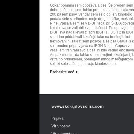
Odkar pomnim sem oboževala pse. Še preden sem 
dobro računati, sem lahko prepoznala in opisala več
200 pasem psov. Vendar sem se globlje v kinološki 
podala šele s prihodom moje druge psičke, mešan
Rine. Vpisala sem se v B-BH tečaj pri ŠKD Ajdovšči
kmalu sva se zaljubile v poslušnost. Po opravljenem
B-BH sva nadaljevali z izpiti IBGH 1, IBGH 2 in IBGH
si pridno pridobivali izkušnje tako na treningih kot
tekmovanjih. Takrat sem posvojila še psa Graua, s k
se trenutno pripravljava na IBGH 3 izpit. Čeprav z
veseljem treniram svoja psa, ni bilo vedno enostavn
Ampak menim, da lahko s temi svojimi izkušnjami, ki
vztrajno pridobivam, pomagam mnogim tečajnikom 
šoli, ki šele začenjajo svojo kinološko pot.
Preberite več
Post navigation
www.skd-ajdovscina.com
Prijava
Vir vnosov
Vir komentarjev