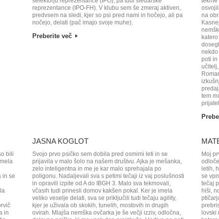
selektorju reprezentance (IPO), pa tudi sledarske
tekme 
reprezentance (IPO-FH). V klubu sem še zmeraj aktiven,
osvoji
predvsem na sledi, kjer so psi pred nami in hočejo, ali pa
na obr
nočejo, delati (pač imajo svoje muhe).
Kasnej
nemške
Preberite več
katero
dosegl
nekdo 
poti in
učitelj
Roman 
izkušn
predaj
tem mo
prijate
Prebe
JASNA KOGLOT
MAT
o bili
Svojo prvo psičko sem dobila pred osmimi leti in se
Moj pr
imela
prijavila v malo šolo na našem društvu. Ajka je mešanka,
odločen
zelo inteligentna in me je kar malo sprehajala po
letih,
 in se
poligonu. Nadaljevali sva s petimi tečaji iz vaj poslušnosti
se vpi
in opravili izpite od A do IBGH 3. Malo sva tekmovali,
tečaj 
la
včasih tudi prinesli domov kakšen pokal. Ker je imela
hiši, 
veliko veselje delati, sva se priključili tudi tečaju agility,
ptičarj
rvič
kjer je uživala ob skokih, tunelih, mostovih in drugih
prebr
a in
ovirah. Mlajša nemška ovčarka je še večji izziv, odločna,
lovski