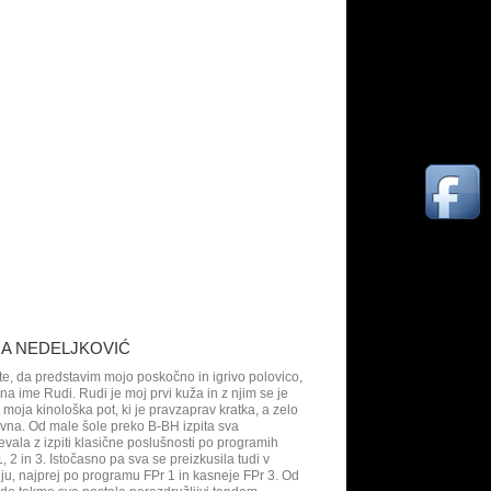
JA NEDELJKOVIĆ
te, da predstavim mojo poskočno in igrivo polovico,
i na ime Rudi. Rudi je moj prvi kuža in z njim se je
 moja kinološka pot, ki je pravzaprav kratka, a zelo
ivna. Od male šole preko B-BH izpita sva
evala z izpiti klasične poslušnosti po programih
, 2 in 3. Istočasno pa sva se preizkusila tudi v
ju, najprej po programu FPr 1 in kasneje FPr 3. Od