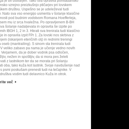
ga je bil ustvarjen. Tako sva opravila pomladansko
ensko vzrejno preizkušnjo ptičarjev pri lovskem
škem društvu. Uspešno se je udeleževal tudi
v. Nato sva vso energijo usmerila v šolanje klasične
nosti pod budnim vodstvom Romana Hoefferleja,
 sem mu iz srca hvaležna. Po opravljenem B-BH
 sva šolanje nadaljevala in opravila še izpite po
mih IBGH 1, 2 in 3. Hkrati sva trenirala tudi klasično
je in opravila izpit FPr 1. Za lovski nos skrbiva z
jem (iskanjem eteričnih olj) in rednimi treningi
a oseb (mantrailing). S sinom sta trenirala tudi
y. V veliko zabavo pa nama je učenje vedno novih
v. Verjamem, da je dober vodnik psa odločen,
ljiv, nežen in spoštljiv, da si mora pes želeti
vati z lastnikom ter da se morata pri šolanju
ti oba, tako kuža kot lastnik. Svoje navdušenje nad
s psmi poskušam prenesti tudi na tečajnike. V
 društva vodim tudi delavnico Kuža in otrok.
rite več