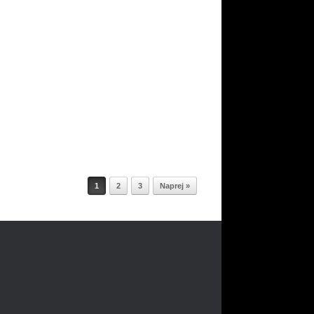
1
2
3
Naprej »