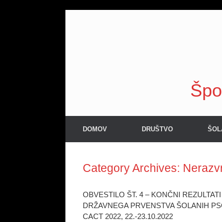
Skip
to
content
Špo
DOMOV
DRUŠTVO
ŠOL
Category Archives:
Nerazv
OBVESTILO ŠT. 4 – KONČNI REZULTATI
DRŽAVNEGA PRVENSTVA ŠOLANIH P
CACT 2022, 22.-23.10.2022