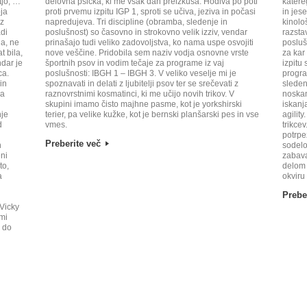
tjo, …
delovna psička, ki me vsak dan preizkuša. Hodiva po poti
katere
ja
proti prvemu izpitu IGP 1, sproti se učiva, jeziva in počasi
in jes
 z
napredujeva. Tri discipline (obramba, sledenje in
kinolo
di
poslušnost) so časovno in strokovno velik izziv, vendar
razsta
ja, ne
prinašajo tudi veliko zadovoljstva, ko nama uspe osvojiti
posluš
t bila,
nove veščine. Pridobila sem naziv vodja osnovne vrste
za kar
ndar je
športnih psov in vodim tečaje za programe iz vaj
izpitu
ca.
poslušnosti: IBGH 1 – IBGH 3. V veliko veselje mi je
progra
in
spoznavati in delati z ljubitelji psov ter se srečevati z
sleden
la
raznovrstnimi kosmatinci, ki me učijo novih trikov. V
noskan
skupini imamo čisto majhne pasme, kot je yorkshirski
iskanj
nje
terier, pa velike kužke, kot je bernski planšarski pes in vse
agilit
d
vmes.
trikce
potrpež
Preberite več
n
sodelo
ni
zabava
to,
delom 
a
okviru
Prebe
Vicky
ami
e do