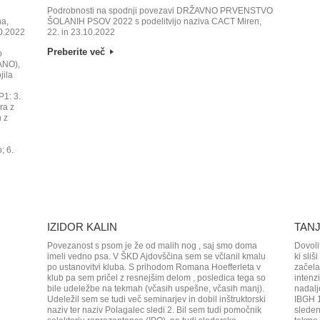
Podrobnosti na spodnji povezavi DRŽAVNO PRVENSTVO
na,
ŠOLANIH PSOV 2022 s podelitvijo naziva CACT Miren,
0.2022
22. in 23.10.2022
Preberite več
o
ANO),
jila
P1: 3.
ra z
n z
; 6.
IZIDOR KALIN
TAN
Povezanost s psom je že od malih nog , saj smo doma
Dovoli
imeli vedno psa. V ŠKD Ajdovščina sem se včlanil kmalu
ki sliš
po ustanovitvi kluba. S prihodom Romana Hoefferleta v
začela
klub pa sem pričel z resnejšim delom , posledica tega so
intenz
bile udeležbe na tekmah (včasih uspešne, včasih manj).
nadalj
Udeležil sem se tudi več seminarjev in dobil inštruktorski
IBGH 1
naziv ter naziv Polagalec sledi 2. Bil sem tudi pomočnik
sleden